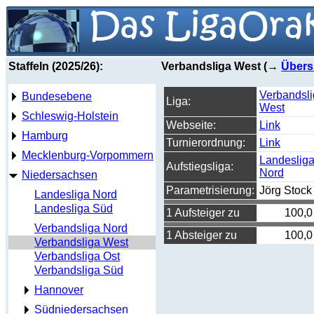
Staffeln (2025/26):
Verbandsliga West (→
Übers
Verbandsl
Bundesebene
Liga:
West
Schleswig-Holstein
Webseite:
Link
Hamburg
Turnierordnung:
Link
Mecklenburg-Vorpommern
Landeslig
Aufstiegsliga:
Nord
Niedersachsen
Parametrisierung:
Jörg Stock
Landesliga Nord
Landesliga Süd
1 Aufsteiger zu
100,0
Verbandsliga Nord
1 Absteiger zu
100,0
Verbandsliga West
Verbandsliga Ost
Verbandsliga Süd
Hannover
Südniedersachsen