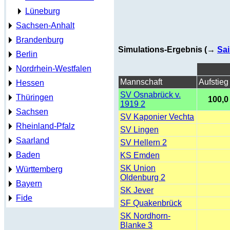
Lüneburg
Sachsen-Anhalt
Brandenburg
Simulations-Ergebnis (→
Sai
Berlin
Nordrhein-Westfalen
Mannschaft
Aufstieg
Hessen
SV Osnabrück v.
Thüringen
100,0
1919 2
Sachsen
SV Kaponier Vechta
Rheinland-Pfalz
SV Lingen
Saarland
SV Hellern 2
Baden
KS Emden
SK Union
Württemberg
Oldenburg 2
Bayern
SK Jever
Fide
SF Quakenbrück
SK Nordhorn-
Blanke 3