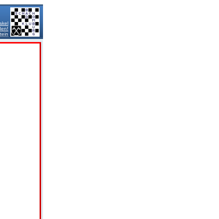
akel
den!
tein