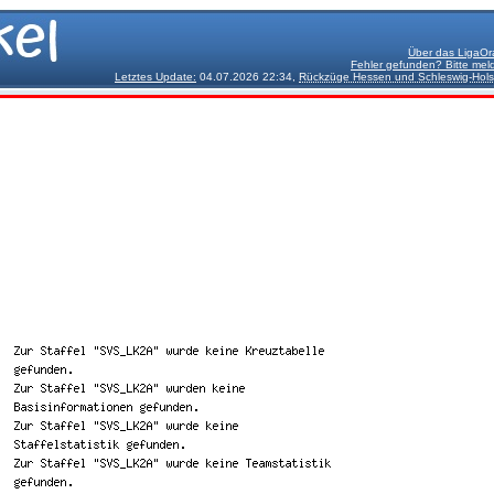
Über das LigaOr
Fehler gefunden? Bitte mel
Letztes Update:
04.07.2026 22:34,
Rückzüge Hessen und Schleswig-Hols