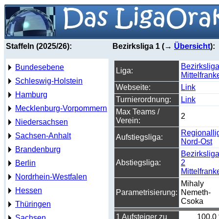
Staffeln (2025/26):
Bezirksliga 1 (→
Übersicht
):
Bezirkslig
Bundesebene
Liga:
Mittelfrank
Schleswig-Holstein
Webseite:
Link
Hamburg
Turnierordnung:
Link
Mecklenburg-Vorpommern
Max Teams /
2
Verein:
Niedersachsen
Regionalli
Sachsen-Anhalt
Aufstiegsliga:
Nord-Ost
Brandenburg
Bezirkslig
Abstiegsliga:
2
Berlin
Mittelfrank
Nordrhein-Westfalen
Mihaly
Hessen
Parametrisierung:
Nemeth-
Csoka
Thüringen
1 Aufsteiger zu
100,0
Sachsen