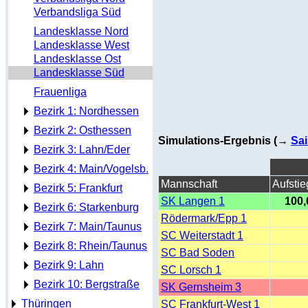
Verbandsliga Süd
Landesklasse Nord
Landesklasse West
Landesklasse Ost
Landesklasse Süd
Frauenliga
Bezirk 1: Nordhessen
Bezirk 2: Osthessen
Simulations-Ergebnis (→
Sai
Bezirk 3: Lahn/Eder
Bezirk 4: Main/Vogelsb.
Mannschaft
Aufstie
Bezirk 5: Frankfurt
SK Langen 1
100,
Bezirk 6: Starkenburg
Rödermark/Epp 1
Bezirk 7: Main/Taunus
SC Weiterstadt 1
Bezirk 8: Rhein/Taunus
SC Bad Soden
Bezirk 9: Lahn
SC Lorsch 1
Bezirk 10: Bergstraße
SK Gernsheim 3
Thüringen
SC Frankfurt-West 1