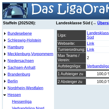
Staffeln (2025/26):
Landesklasse Süd (→
Übers
Landesklass
Bundesebene
Liga:
Süd
Schleswig-Holstein
Webseite:
Link
Hamburg
Turnierordnung:
Link
Mecklenburg-Vorpommern
Max Teams /
2
Verein:
Niedersachsen
Aufstiegsliga:
Verbandslig
Sachsen-Anhalt
1 Aufsteiger zu
100,0 
Brandenburg
Berlin
2 Absteiger zu
100,0 
Nordrhein-Westfalen
Hessen
Hessenliga
Verbandsliga Nord