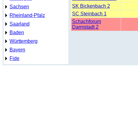
SK Bickenbach 2
Sachsen
SC Steinbach 1
Rheinland-Pfalz
Schachforum
Saarland
Darmstadt 2
Baden
Württemberg
Bayern
Fide