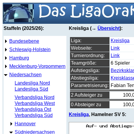
Staffeln (2025/26):
Kreisliga (→
Übersicht
):
Liga:
Kreisliga
Bundesebene
Webseite:
Link
Schleswig-Holstein
Turnierordnung:
Link
Hamburg
Teamgröße:
6 Spieler
Mecklenburg-Vorpommern
Aufstiegsliga:
Bezirkskla
Niedersachsen
Abstiegsliga:
Kreisklass
Landesliga Nord
Parametrisierung:
Fabian Te
Landesliga Süd
2 Aufsteiger zu
100,
Verbandsliga Nord
Verbandsliga West
0 Absteiger zu
100,
Verbandsliga Ost
Kreisliga
, Hamelner SV 5:
Verbandsliga Süd
Hannover
Südniedersachsen