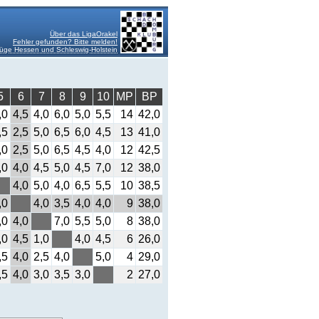
Über das LigaOrakel
Fehler gefunden? Bitte melden!
üge Hessen und Schleswig-Holstein
5
6
7
8
9
10
MP
BP
,0
4,5
4,0
6,0
5,0
5,5
14
42,0
,5
2,5
5,0
6,5
6,0
4,5
13
41,0
,0
2,5
5,0
6,5
4,5
4,0
12
42,5
,0
4,0
4,5
5,0
4,5
7,0
12
38,0
4,0
5,0
4,0
6,5
5,5
10
38,5
,0
4,0
3,5
4,0
4,0
9
38,0
,0
4,0
7,0
5,5
5,0
8
38,0
,0
4,5
1,0
4,0
4,5
6
26,0
,5
4,0
2,5
4,0
5,0
4
29,0
,5
4,0
3,0
3,5
3,0
2
27,0