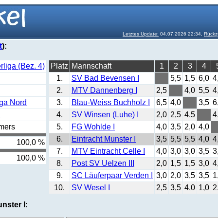
Letztes Update:
04.07.2026 22:34,
Rückz
t
):
liga (Bez. 4)
Platz
Mannschaft
1
2
3
4
1.
SV Bad Bevensen I
5,5
1,5
6,0
4
2.
MTV Dannenberg I
2,5
4,0
5,5
4
iga Nord
3.
Blau-Weiss Buchholz I
6,5
4,0
3,5
6
a
4.
SV Winsen (Luhe) I
2,0
2,5
4,5
4
mers
5.
FG Wohlde I
4,0
3,5
2,0
4,0
6.
Eintracht Munster I
3,5
5,5
5,5
4,0
4
100,0 %
7.
MTV Eintracht Celle I
4,0
3,0
3,0
3,5
3
100,0 %
8.
Post SV Uelzen III
2,0
1,5
1,5
3,0
4
9.
SC Läuferpaar Verden I
3,0
2,0
3,5
3,5
1
10.
SV Wesel I
2,5
3,5
4,0
1,0
2
unster I: