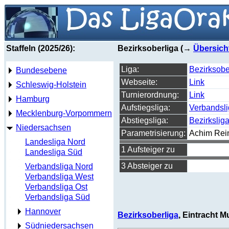
Staffeln (2025/26):
Bezirksoberliga (→
Übersich
Liga:
Bezirksober
Bundesebene
Webseite:
Link
Schleswig-Holstein
Turnierordnung:
Link
Hamburg
Aufstiegsliga:
Verbandsl
Mecklenburg-Vorpommern
Abstiegsliga:
Bezirkslig
Niedersachsen
Parametrisierung:
Achim Rei
Landesliga Nord
1 Aufsteiger zu
Landesliga Süd
3 Absteiger zu
Verbandsliga Nord
Verbandsliga West
Verbandsliga Ost
Verbandsliga Süd
Hannover
Bezirksoberliga
, Eintracht M
Südniedersachsen