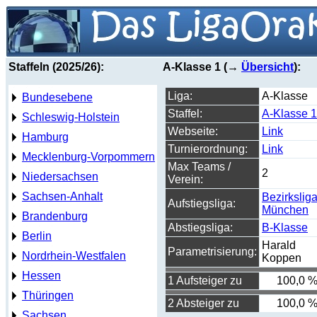
Staffeln (2025/26):
A-Klasse 1 (→
Übersicht
):
Liga:
A-Klasse
Bundesebene
Staffel:
A-Klasse 1
Schleswig-Holstein
Webseite:
Link
Hamburg
Turnierordnung:
Link
Mecklenburg-Vorpommern
Max Teams /
2
Niedersachsen
Verein:
Sachsen-Anhalt
Bezirkslig
Aufstiegsliga:
München
Brandenburg
Abstiegsliga:
B-Klasse
Berlin
Harald
Parametrisierung:
Nordrhein-Westfalen
Koppen
Hessen
1 Aufsteiger zu
100,0 
Thüringen
2 Absteiger zu
100,0 
Sachsen