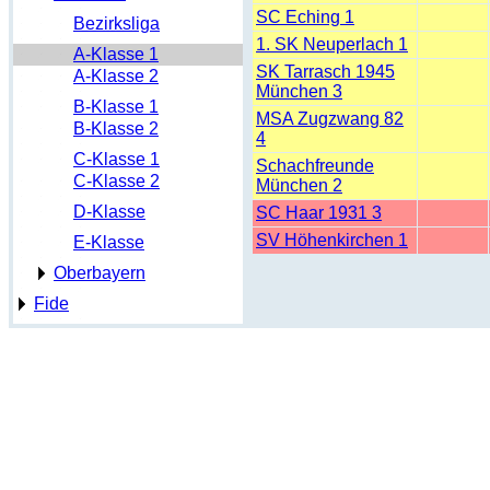
SC Eching 1
Bezirksliga
1. SK Neuperlach 1
A-Klasse 1
SK Tarrasch 1945
A-Klasse 2
München 3
B-Klasse 1
MSA Zugzwang 82
B-Klasse 2
4
C-Klasse 1
Schachfreunde
C-Klasse 2
München 2
D-Klasse
SC Haar 1931 3
SV Höhenkirchen 1
E-Klasse
Oberbayern
Fide