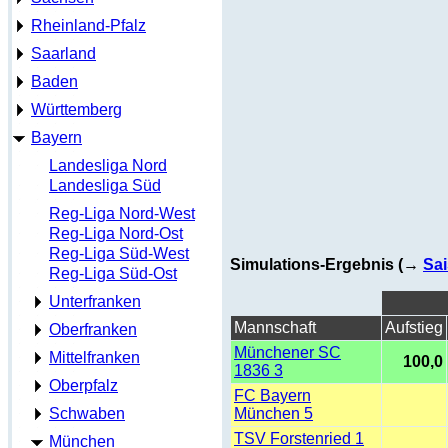
Rheinland-Pfalz
Saarland
Baden
Württemberg
Bayern
Landesliga Nord
Landesliga Süd
Reg-Liga Nord-West
Reg-Liga Nord-Ost
Reg-Liga Süd-West
Simulations-Ergebnis (→
Sai
Reg-Liga Süd-Ost
Unterfranken
Mannschaft
Aufstieg
Oberfranken
Münchener SC
Mittelfranken
100,0
1836 3
Oberpfalz
FC Bayern
Schwaben
München 5
TSV Forstenried 1
München