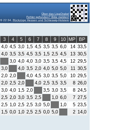
Über das LigaOrakel
Fehler gefunden? Bitte melden!
26 22:34,
Rückzüge Hessen und Schleswig-Holstein
3
4
5
6
7
8
9
10
MP
BP
4,0
4,5
3,0
1,5
4,5
3,5
3,5
6,0
14
33,5
4,0
3,5
3,5
4,5
3,5
1,5
2,5
4,5
13
30,5
3,0
4,0
4,0
3,0
3,5
3,5
4,5
12
29,5
3,0
4,0
3,5
2,0
4,0
5,0
5,0
11
30,5
2,0
2,0
4,0
4,5
3,0
3,5
5,0
10
29,5
2,0
2,5
2,0
4,0
2,5
3,5
3,5
8
26,0
3,0
4,0
1,5
2,0
3,5
3,0
3,5
8
24,5
2,5
2,0
3,0
3,5
2,5
1,0
6,0
7
27,5
2,5
1,0
2,5
2,5
3,0
5,0
1,0
5
23,5
1,5
0,0
1,0
2,5
2,5
0,0
5,0
2
14,0