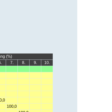
ung (%)
.
7.
8.
9.
10.
0,0
100,0