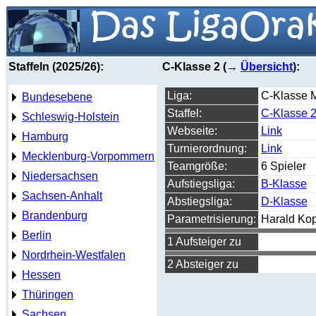
Staffeln (2025/26):
C-Klasse 2 (→
Übersicht
):
Liga:
C-Klasse 
Bundesebene
Staffel:
C-Klasse 
Schleswig-Holstein
Webseite:
Link
Hamburg
Turnierordnung:
Link
Mecklenburg-Vorpommern
Teamgröße:
6 Spieler
Niedersachsen
Aufstiegsliga:
B-Klasse
Sachsen-Anhalt
Abstiegsliga:
D-Klasse
Brandenburg
Parametrisierung:
Harald Ko
Berlin
1 Aufsteiger zu
Nordrhein-Westfalen
2 Absteiger zu
Hessen
Thüringen
Sachsen