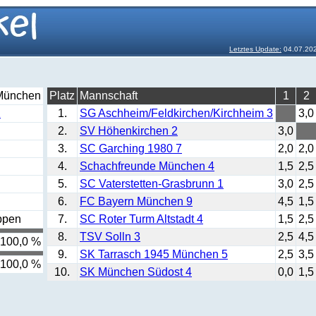
Letztes Update:
04.07.20
München
Platz
Mannschaft
1
2
2
1.
SG Aschheim/Feldkirchen/Kirchheim 3
3,0
2.
SV Höhenkirchen 2
3,0
3.
SC Garching 1980 7
2,0
2,0
4.
Schachfreunde München 4
1,5
2,5
5.
SC Vaterstetten-Grasbrunn 1
3,0
2,5
6.
FC Bayern München 9
4,5
1,5
ppen
7.
SC Roter Turm Altstadt 4
1,5
2,5
8.
TSV Solln 3
2,5
4,5
100,0 %
9.
SK Tarrasch 1945 München 5
2,5
3,5
100,0 %
10.
SK München Südost 4
0,0
1,5