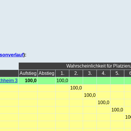
sonverlauf
):
Wahrscheinlichkeit für Platzier
Aufstieg
Abstieg
1.
2.
3.
4.
5.
6
chheim 3
100,0
100,0
100,0
100,0
100,0
100,0
10