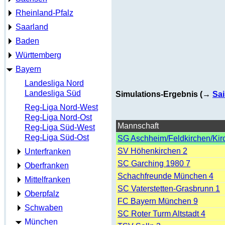
Rheinland-Pfalz
Saarland
Baden
Württemberg
Bayern
Landesliga Nord
Landesliga Süd
Simulations-Ergebnis (→
Sai
Reg-Liga Nord-West
Reg-Liga Nord-Ost
Mannschaft
Reg-Liga Süd-West
Reg-Liga Süd-Ost
SG Aschheim/Feldkirchen/Kir
SV Höhenkirchen 2
Unterfranken
SC Garching 1980 7
Oberfranken
Schachfreunde München 4
Mittelfranken
SC Vaterstetten-Grasbrunn 1
Oberpfalz
FC Bayern München 9
Schwaben
SC Roter Turm Altstadt 4
München