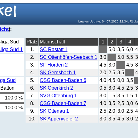
Letztes Update:
04.07.2026 22:34,
Rückz
icht
):
liga Süd
Platz
Mannschaft
1
2
3
4
liga Süd 1
1.
SC Rastatt 1
5,0
3,5
6,0
4
2.
SC Ottenhöfen-Seebach 1
3,0
5,0
5,5
3
3.
SF Hörden 2
4,5
3,0
4,5
8
4.
SK Gernsbach 1
2,0
2,5
3,5
4
iga Süd
5.
OSG Baden-Baden 6
4,0
4,5
0,0
3,5
Batton
6.
SK Oberkirch 2
0,5
3,0
4,5
2,5
3
7.
SVG Offenburg 1
3,0
1,5
3,5
1,5
1
100,0 %
8.
OSG Baden-Baden 7
4,0
3,5
2,5
3,0
6
100,0 %
9.
SK Ottenau 1
2,5
2,0
3,0
2,5
4
10.
SK Appenweier 2
3,0
3,5
4,5
3,0
2