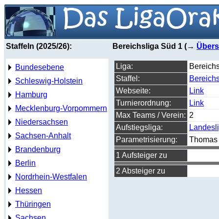
Staffeln (2025/26):
Bereichsliga Süd 1 (→
Übers
Liga:
Bereichs
Bundesebene
Staffel:
Bereichs
Schleswig-Holstein
Webseite:
Link
Hamburg
Turnierordnung:
Link
Mecklenburg-Vorpommern
Max Teams / Verein:
2
Niedersachsen
Aufstiegsliga:
Landesl
Sachsen-Anhalt
Parametrisierung:
Thomas 
Brandenburg
1 Aufsteiger zu
Berlin
2 Absteiger zu
Nordrhein-Westfalen
Hessen
Thüringen
Sachsen