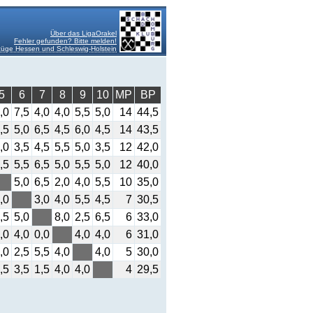
Über das LigaOrakel
Fehler gefunden? Bitte melden!
üge Hessen und Schleswig-Holstein
5
6
7
8
9
10
MP
BP
,0
7,5
4,0
4,0
5,5
5,0
14
44,5
,5
5,0
6,5
4,5
6,0
4,5
14
43,5
,0
3,5
4,5
5,5
5,0
3,5
12
42,0
,5
5,5
6,5
5,0
5,5
5,0
12
40,0
5,0
6,5
2,0
4,0
5,5
10
35,0
,0
3,0
4,0
5,5
4,5
7
30,5
,5
5,0
8,0
2,5
6,5
6
33,0
,0
4,0
0,0
4,0
4,0
6
31,0
,0
2,5
5,5
4,0
4,0
5
30,0
,5
3,5
1,5
4,0
4,0
4
29,5