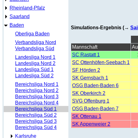
Rheinland-Pfalz
Saarland
Baden
Simulations-Ergebnis (→
Sai
Oberliga Baden
Verbandsliga Nord
Mannschaft
Au
Verbandsliga Süd
SC Rastatt 1
Landesliga Nord 1
SC Ottenhöfen-Seebach 1
Landesliga Nord 2
Landesliga Süd 1
SF Hörden 2
Landesliga Süd 2
SK Gernsbach 1
Bereichsliga Nord 1
OSG Baden-Baden 6
Bereichsliga Nord 2
SK Oberkirch 2
Bereichsliga Nord 3
SVG Offenburg 1
Bereichsliga Nord 4
OSG Baden-Baden 7
Bereichsliga Süd 1
Bereichsliga Süd 2
SK Ottenau 1
Bereichsliga Süd 3
SK Appenweier 2
Bereichsliga Süd 4
Karlsruhe