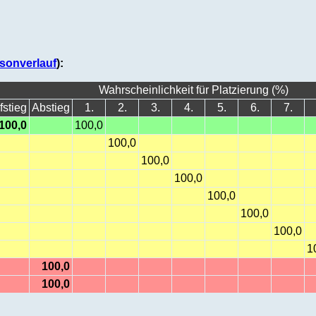
sonverlauf
):
Wahrscheinlichkeit für Platzierung (%)
fstieg
Abstieg
1.
2.
3.
4.
5.
6.
7.
100,0
100,0
100,0
100,0
100,0
100,0
100,0
100,0
1
100,0
100,0