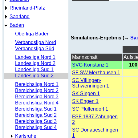
Rheinland-Pfalz
Saarland
Baden
Oberliga Baden
Simulations-Ergebnis (→
Sai
Verbandsliga Nord
Verbandsliga Süd
Landesliga Nord 1
Mannschaft
Aufsti
Landesliga Nord 2
SVG Konstanz 1
100
Landesliga Süd 1
SF SW Merzhausen 1
Landesliga Süd 2
SC Villingen-
Bereichsliga Nord 1
Schwenningen 1
Bereichsliga Nord 2
SK Singen 1
Bereichsliga Nord 3
SK Engen 1
Bereichsliga Nord 4
Bereichsliga Süd 1
SC Pfullendorf 1
Bereichsliga Süd 2
FSF 1887 Zähringen
Bereichsliga Süd 3
2
Bereichsliga Süd 4
SC Donaueschingen
1
Karlsruhe