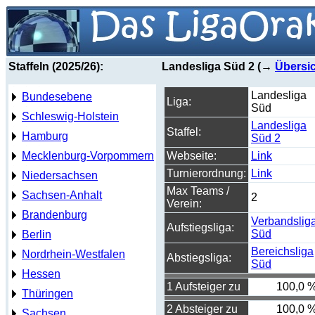
Staffeln (2025/26):
Landesliga Süd 2 (→
Übersi
Landesliga
Bundesebene
Liga:
Süd
Schleswig-Holstein
Landesliga
Staffel:
Hamburg
Süd 2
Mecklenburg-Vorpommern
Webseite:
Link
Turnierordnung:
Link
Niedersachsen
Max Teams /
Sachsen-Anhalt
2
Verein:
Brandenburg
Verbandslig
Aufstiegsliga:
Süd
Berlin
Bereichsliga
Nordrhein-Westfalen
Abstiegsliga:
Süd
Hessen
1 Aufsteiger zu
100,0 
Thüringen
2 Absteiger zu
100,0 
Sachsen