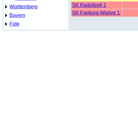
SK Radolfzell 1
Württemberg
SK Freiburg-Wiehre 1
Bayern
Fide