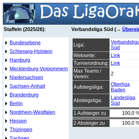
Staffeln (2025/26):
Verbandsliga Süd (→
Übersi
Verbandslig
Bundesebene
Liga:
Süd
Schleswig-Holstein
Webseite:
Link
Hamburg
Turnierordnung:
Link
Mecklenburg-Vorpommern
Max Teams /
2
Verein:
Niedersachsen
Oberliga
Sachsen-Anhalt
Aufstiegsliga:
Baden
Brandenburg
Landesliga
Abstiegsliga:
Süd
Berlin
Nordrhein-Westfalen
1 Aufsteiger zu
100,0 
Hessen
2 Absteiger zu
100,0 
Thüringen
Sachsen