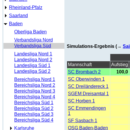
Rheinland-Pfalz
Saarland
Baden
Oberliga Baden
Verbandsliga Nord
Verbandsliga Süd
Simulations-Ergebnis (→
Sai
Landesliga Nord 1
Landesliga Nord 2
Mannschaft
Aufstieg
Landesliga Süd 1
Landesliga Süd 2
SC Brombach 2
100,0
SC Oberwinden 1
Bereichsliga Nord 1
Bereichsliga Nord 2
SC Dreiländereck 1
Bereichsliga Nord 3
SGEM Dreisamtal 1
Bereichsliga Nord 4
SC Horben 1
Bereichsliga Süd 1
SC Emmendingen
Bereichsliga Süd 2
1
Bereichsliga Süd 3
Bereichsliga Süd 4
SF Sasbach 1
OSG Baden-Baden
Karlsruhe