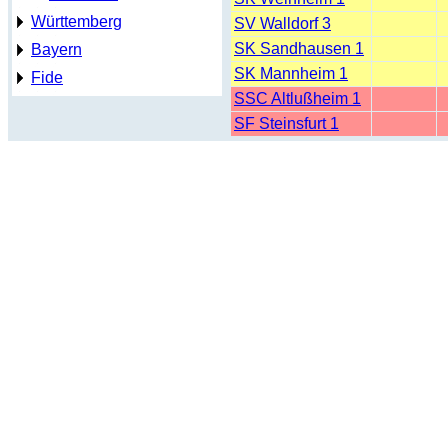
Württemberg
SV Walldorf 3
SK Sandhausen 1
Bayern
SK Mannheim 1
Fide
SSC Altlußheim 1
SF Steinsfurt 1