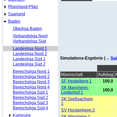
Rheinland-Pfalz
Saarland
Baden
Oberliga Baden
Verbandsliga Nord
Verbandsliga Süd
Landesliga Nord 1
Landesliga Nord 2
Simulations-Ergebnis (→
Sai
Landesliga Süd 1
Landesliga Süd 2
Bereichsliga Nord 1
Mannschaft
Aufstieg
A
Bereichsliga Nord 2
SF Heidelberg 1
100,0
Bereichsliga Nord 3
Bereichsliga Nord 4
SK Mannheim-
100,0
Bereichsliga Süd 1
Lindenhof 1
Bereichsliga Süd 2
SK Großsachsen
Bereichsliga Süd 3
1
Bereichsliga Süd 4
SV Hockenheim 2
Karlsruhe
SK Weinheim 1