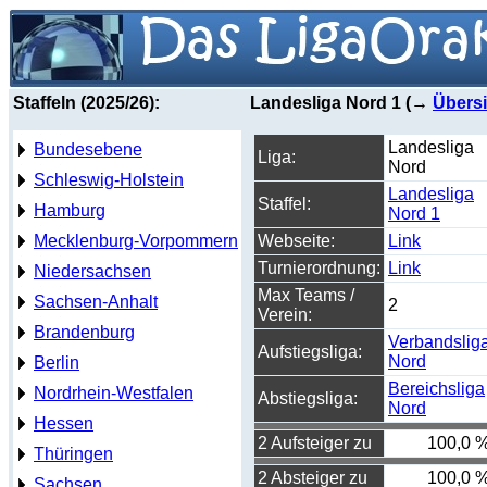
Staffeln (2025/26):
Landesliga Nord 1 (→
Übersi
Landesliga
Bundesebene
Liga:
Nord
Schleswig-Holstein
Landesliga
Staffel:
Hamburg
Nord 1
Mecklenburg-Vorpommern
Webseite:
Link
Turnierordnung:
Link
Niedersachsen
Max Teams /
Sachsen-Anhalt
2
Verein:
Brandenburg
Verbandslig
Aufstiegsliga:
Nord
Berlin
Bereichsliga
Nordrhein-Westfalen
Abstiegsliga:
Nord
Hessen
2 Aufsteiger zu
100,0 
Thüringen
2 Absteiger zu
100,0 
Sachsen